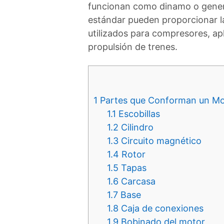
funcionan como dinamo o genera
estándar pueden proporcionar la
utilizados para compresores, a
propulsión de trenes.
1
Partes que Conforman un Mot
1.1
Escobillas
1.2
Cilindro
1.3
Circuito magnético
1.4
Rotor
1.5
Tapas
1.6
Carcasa
1.7
Base
1.8
Caja de conexiones
1.9
Bobinado del motor