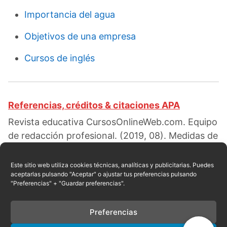
Importancia del agua
Objetivos de una empresa
Cursos de inglés
Referencias, créditos & citaciones APA
Revista educativa CursosOnlineWeb.com. Equipo
de redacción profesional. (2019, 08). Medidas de
seguridad en el laboratorio. Escrito por:
Carmen
L. Valdez
. Obtenido en fecha 08, 2026, desde el
Este sitio web utiliza cookies técnicas, analíticas y publicitarias. Puedes
aceptarlas pulsando "Aceptar" o ajustar tus preferencias pulsando
sitio web:
"Preferencias" + "Guardar preferencias".
https://cursosonlineweb.com/medidas-de-
seguridad-en-el-laboratorio.html
Preferencias