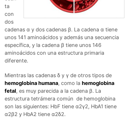
ta
con
dos
cadenas α y dos cadenas β. La cadena α tiene
unos 141 aminoácidos y además una secuencia
específica, y la cadena β tiene unos 146
aminoácidos con una estructura primaria
diferente.
Mientras las cadenas δ y γ de otros tipos de
hemoglobina humana
, como la
hemoglobina
fetal
, es muy parecida a la cadena β. La
estructura tetrámera común de hemoglobina
son las siguientes: HbF tiene α2γ2, HbA1 tiene
α2β2 y HbA2 tiene α2δ2.