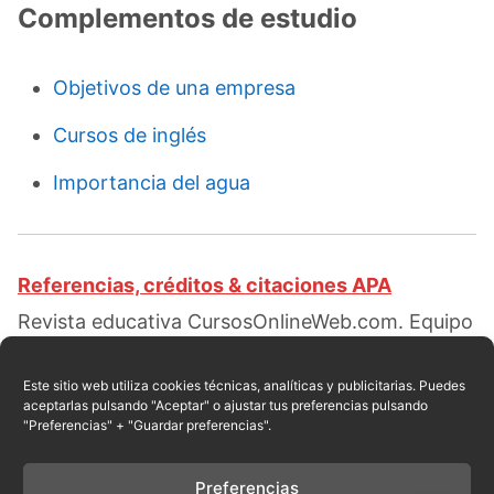
Complementos de estudio
Objetivos de una empresa
Cursos de inglés
Importancia del agua
Referencias, créditos & citaciones APA
Revista educativa CursosOnlineWeb.com. Equipo
de redacción profesional. (2017, 09). Clases de
gestión empresarial. Escrito por:
Isabella G.
Este sitio web utiliza cookies técnicas, analíticas y publicitarias. Puedes
aceptarlas pulsando "Aceptar" o ajustar tus preferencias pulsando
Ortiz
. Obtenido en fecha 08, 2026, desde el sitio
"Preferencias" + "Guardar preferencias".
web:
https://cursosonlineweb.com/gestion-
empresarial.html
Preferencias