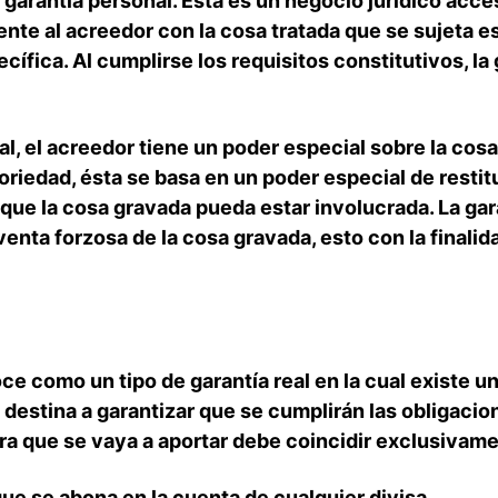
la garantía personal. Esta es un negocio jurídico acc
ente al acreedor con la cosa tratada que se sujeta 
cífica. Al cumplirse los requisitos constitutivos, la 
al, el acreedor tiene un poder especial sobre la cos
oriedad, ésta se basa en un poder especial de resti
 que la cosa gravada pueda estar involucrada. La gara
enta forzosa de la cosa gravada, esto con la finalida
ce como un tipo de garantía real en la cual existe u
 destina a garantizar que se cumplirán las obligacio
iera que se vaya a aportar debe coincidir exclusivame
que se abona en la cuenta de cualquier divisa.