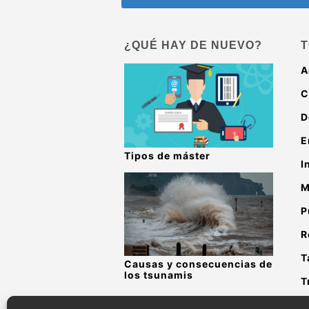
¿QUÉ HAY DE NUEVO?
T
A
C
D
E
Tipos de máster
I
M
P
R
T
Causas y consecuencias de
los tsunamis
T
V