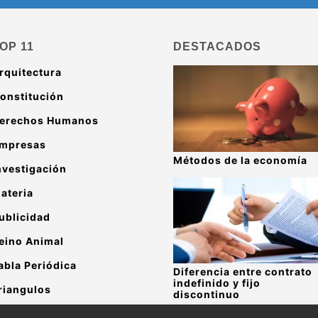
OP 11
DESTACADOS
rquitectura
onstitución
erechos Humanos
mpresas
Métodos de la economía
nvestigación
ateria
ublicidad
eino Animal
abla Periódica
Diferencia entre contrato
indefinido y fijo
riangulos
discontinuo
alor