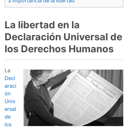
3
Importancia de la libertad
La libertad en la
Declaración Universal de
los Derechos Humanos
La
Decl
araci
ón
Univ
ersal
de
los