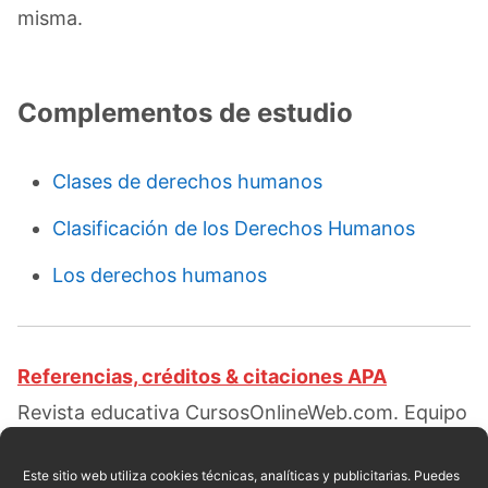
misma.
Complementos de estudio
Clases de derechos humanos
Clasificación de los Derechos Humanos
Los derechos humanos
Referencias, créditos & citaciones APA
Revista educativa CursosOnlineWeb.com. Equipo
de redacción profesional. (2019, 03). Derecho a
la libertad. Escrito por:
Santiago E. Santoma
.
Este sitio web utiliza cookies técnicas, analíticas y publicitarias. Puedes