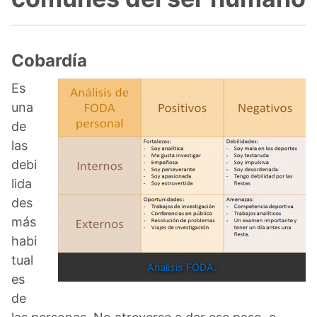
Cobardía
Es
una
de
las
debi
lida
des
más
habi
tual
Analisis FODA.
es
de