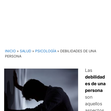
INICIO
»
SALUD
»
PSICOLOGÍA
»
DEBILIDADES DE UNA
PERSONA
Las
debilidad
es de una
persona
son
aquellos
aspectos