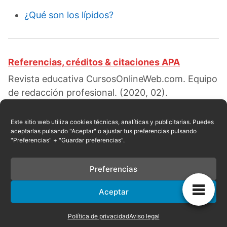
¿Qué son los lípidos?
Referencias, créditos & citaciones APA
Revista educativa CursosOnlineWeb.com. Equipo
de redacción profesional. (2020, 02).
Configuración electrónica del Nitrógeno. Escrito
por:
Rossi Rosario
. Obtenido en fecha 08, 2026,
Este sitio web utiliza cookies técnicas, analíticas y publicitarias. Puedes
aceptarlas pulsando "Aceptar" o ajustar tus preferencias pulsando
desde el sitio web:
"Preferencias" + "Guardar preferencias".
https://cursosonlineweb.com/configuracion-
electronica-del-nitrogeno.html
Preferencias
Aceptar
Privacidad
|
Referencias
|
Mapa
|
Contacto
Política de privacidad
Aviso legal