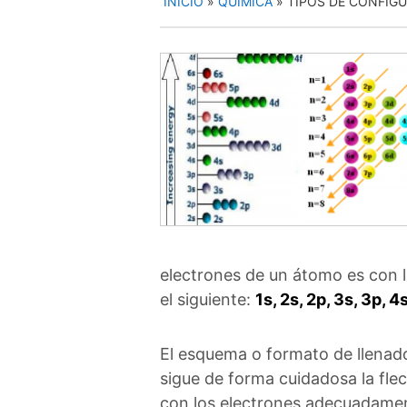
INICIO
»
QUÍMICA
»
TIPOS DE CONFIG
electrones de un átomo es con la
el siguiente:
1s, 2s, 2p, 3s, 3p, 4
El esquema o formato de llenado
sigue de forma cuidadosa la fl
con los electrones adecuadame