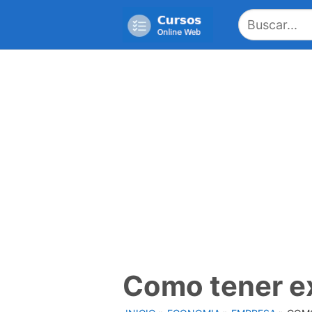
Saltar
al
contenido
Como tener ex