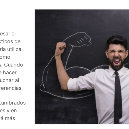
cesario
cticos de
ía utiliza
 como
os. Cuando
e hacer
uchar al
ferencias.
stumbrados
les y en
ará más