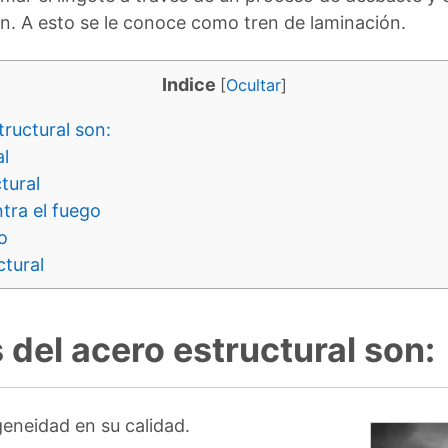
ón. A esto se le conoce como tren de laminación.
Indice
[
Ocultar
]
ructural son:
al
tural
tra el fuego
o
ctural
del acero estructural son:
geneidad en su calidad.