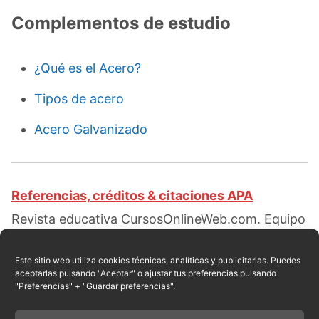
Complementos de estudio
¿Qué es el Acero?
Tipos de acero
Acero Galvanizado
Referencias, créditos & citaciones APA
Revista educativa CursosOnlineWeb.com. Equipo
de redacción profesional. (2018, 12). Acero de
Damasco. Escrito por:
Bencosme Nolalo
Este sitio web utiliza cookies técnicas, analíticas y publicitarias. Puedes
aceptarlas pulsando "Aceptar" o ajustar tus preferencias pulsando
Dominic
. Obtenido en fecha 08, 2026, desde el
"Preferencias" + "Guardar preferencias".
sitio web:
https://cursosonlineweb.com/acero-
de-damasco.html