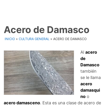
Acero de Damasco
INICIO
»
CULTURA GENERAL
»
ACERO DE DAMASCO
Al
acero
de
Damasco
también
se le llama
acero
damasqui
no
o
acero damasceno
. Esta es una clase de acero de