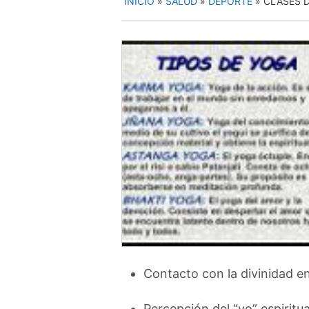
INICIO
»
SALUD
»
DEPORTE
»
CLASES 
Contacto con la divinidad en
Percepción del “yo” espiritua