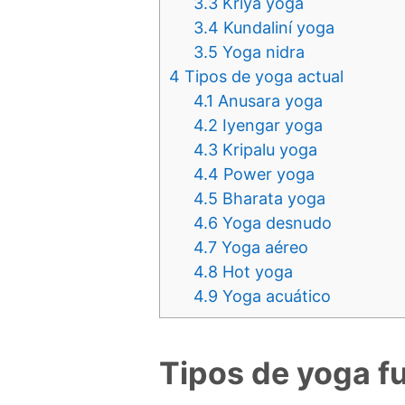
3.3
Kriyá yoga
3.4
Kundaliní yoga
3.5
Yoga nidra
4
Tipos de yoga actual
4.1
Anusara yoga
4.2
Iyengar yoga
4.3
Kripalu yoga
4.4
Power yoga
4.5
Bharata yoga
4.6
Yoga desnudo
4.7
Yoga aéreo
4.8
Hot yoga
4.9
Yoga acuático
Tipos de yoga 