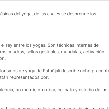
ásicas del yoga, de las cuales se desprende los
el rey entre los yogas. Son técnicas internas de
s, mudras, sellos gestuales, mandalas, activación
ón.
aforismos de yoga de Patañjali describe ocho precept
están representados por:
lencia, no mentir, no robar, celibato y estudio de lo
a física y mental, satisfacción plena, disciplina, reci