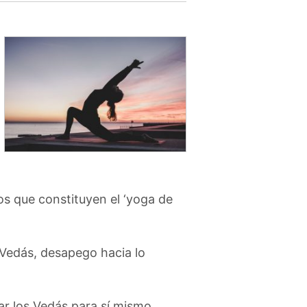
os que constituyen el ‘yoga de
s Vedás, desapego hacia lo
tar los Vedás para sí mismo,