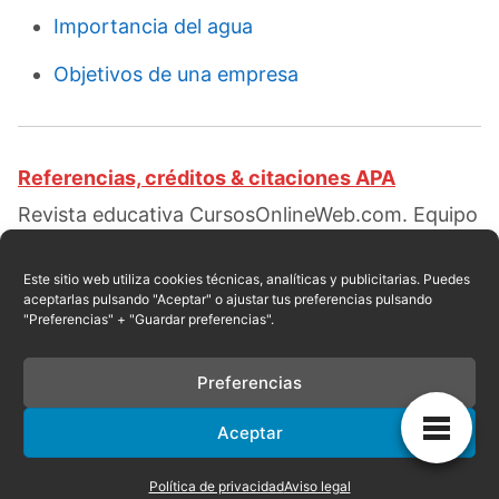
Importancia del agua
Objetivos de una empresa
Referencias, créditos & citaciones APA
Revista educativa CursosOnlineWeb.com. Equipo
de redacción profesional. (2017, 07). Clases de
vida. ¿Qué es la vida?. Escrito por:
Raul E.
Este sitio web utiliza cookies técnicas, analíticas y publicitarias. Puedes
aceptarlas pulsando "Aceptar" o ajustar tus preferencias pulsando
Encarnación
. Obtenido en fecha 08, 2026, desde
"Preferencias" + "Guardar preferencias".
el sitio web:
https://cursosonlineweb.com/vida.html
Preferencias
Aceptar
Privacidad
|
Referencias
|
Mapa
|
Contacto
Política de privacidad
Aviso legal