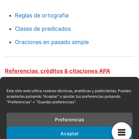
Reglas de ortografia
Clases de predicados
Oraciones en pasado simple
Referencias, créditos & citaciones APA
Revista educativa CursosOnlineWeb.com. Equipo
de redacción profesional. (2017, 01). Clases de
Este sitio web utiliza cookies técnicas, analíticas y publicitarias. Puedes
aceptarlas pulsando "Aceptar" o ajustar tus preferencias pulsando
verbos. Escrito por:
Robert de León
. Obtenido
"Preferencias" + "Guardar preferencias".
en fecha 08, 2026, desde el sitio web:
https://cursosonlineweb.com/verbos.html
Preferencias
Aceptar