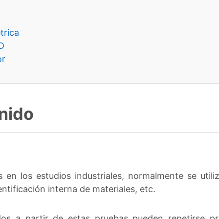
trica
D
or
onido
s en los estudios industriales, normalmente se util
ntificación interna de materiales, etc.
dos a partir de estas pruebas pueden repetirse p