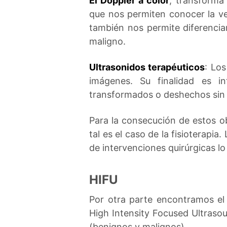
El Doppler a color
, transforma
que nos permiten conocer la vel
también nos permite diferencia
maligno.
Ultrasonidos terapéuticos
: Lo
imágenes. Su finalidad es i
transformados o deshechos sin ne
Para la consecución de estos ob
tal es el caso de la fisioterap
de intervenciones quirúrgicas lo
HIFU
Por otra parte encontramos e
High Intensity Focused Ultrasou
(benignos y malignos).