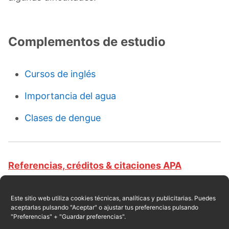
Complementos de estudio
Cursos de inglés
Importancia del agua
Clases de dengue
Referencias, créditos & citaciones APA
Revista educativa CursosOnlineWeb.com. Equipo
de redacción profesional. (2017, 01). Clases de
Este sitio web utiliza cookies técnicas, analíticas y publicitarias. Puedes
aceptarlas pulsando "Aceptar" o ajustar tus preferencias pulsando
diagnóstico. Escrito por:
Raul E. Encarnación
.
"Preferencias" + "Guardar preferencias".
Obtenido en fecha 08, 2026, desde el sitio web: