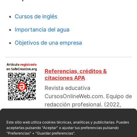
Cursos de inglés
Importancia del agua
Objetivos de una empresa
Referencias, créditos &
citaciones APA
Revista educativa
CursosOnlineWeb.com. Equipo de
redacción profesional. (2022,
06). Ventajas y desventajas de Ubuntu. Escrito
por:
Javier García
. Obtenido en fecha 08, 2026,
Este sitio web utiliza cookies técnicas, analíticas y publicitarias. Puedes
aceptarlas pulsando "Aceptar" o ajustar tus preferencias pulsando
desde el sitio web:
"Preferencias" + "Guardar preferencias".