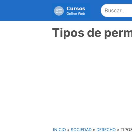
Saltar
al
contenido
Tipos de perm
INICIO
»
SOCIEDAD
»
DERECHO
»
TIPO