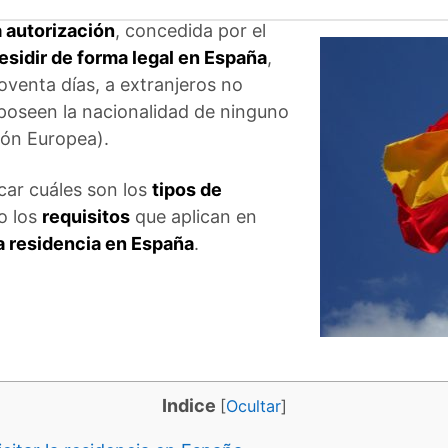
a autorización
, concedida por el
esidir de forma legal en España
,
oventa días, a extranjeros no
poseen la nacionalidad de ninguno
ión Europea).
car cuáles son los
tipos de
o los
requisitos
que aplican en
a residencia en España
.
Indice
[
Ocultar
]