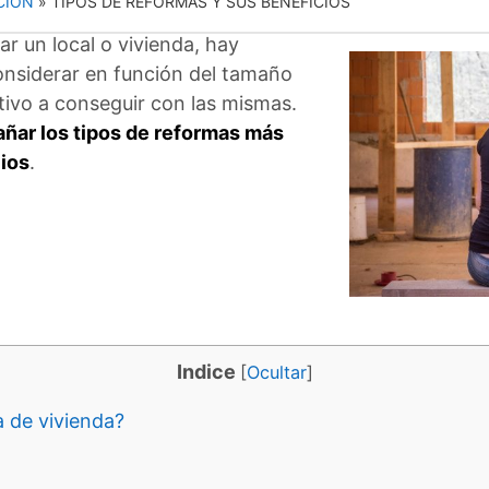
CIÓN
»
TIPOS DE REFORMAS Y SUS BENEFICIOS
r un local o vivienda, hay
onsiderar en función del tamaño
etivo a conseguir con las mismas.
ñar los tipos de reformas más
ios
.
Indice
[
Ocultar
]
 de vivienda?