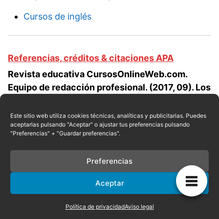
Cursos de inglés
Referencias, créditos & citaciones APA
Revista educativa CursosOnlineWeb.com.
Equipo de redacción profesional. (2017, 09). Los
3 tipos de fracaso mas frecuentes. Escrito por:
Raul E. Encarnación
. Obtenido en fecha 08,
Este sitio web utiliza cookies técnicas, analíticas y publicitarias. Puedes
aceptarlas pulsando "Aceptar" o ajustar tus preferencias pulsando
2026, desde el sitio web:
"Preferencias" + "Guardar preferencias".
https://cursosonlineweb.com/tipos-de-
fracaso.html
Preferencias
Aceptar
Privacidad
|
Referencias
|
Mapa
|
Contacto
Política de privacidad
Aviso legal