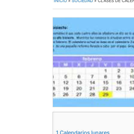
INICIO
»
SOCIEDAD
»
CLASES DE CALE
1
Calendarios lunares