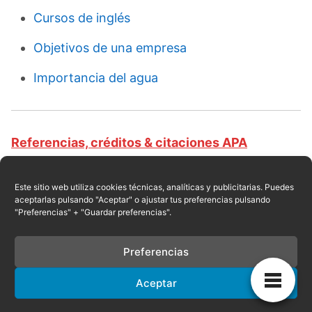
Cursos de inglés
Objetivos de una empresa
Importancia del agua
Referencias, créditos & citaciones APA
Revista educativa CursosOnlineWeb.com. Equipo
de redacción profesional. (2015, 12). Clases de
Este sitio web utiliza cookies técnicas, analíticas y publicitarias. Puedes
aceptarlas pulsando "Aceptar" o ajustar tus preferencias pulsando
blogs. Escrito por:
Elizabeth Ramírez Pantaleón
.
"Preferencias" + "Guardar preferencias".
Obtenido en fecha 08, 2026, desde el sitio web:
https://cursosonlineweb.com/tipos-de-blog.html
Preferencias
Aceptar
Privacidad
|
Referencias
|
Mapa
|
Contacto