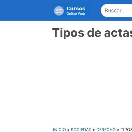
Saltar
al
contenido
Tipos de acta
INICIO
»
SOCIEDAD
»
DERECHO
»
TIPO