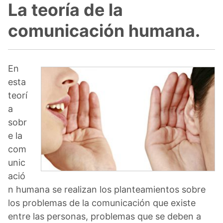
La teoría de la
comunicación humana.
En
esta
teorí
a
sobr
e la
com
unic
ació
n humana se realizan los planteamientos sobre
los problemas de la comunicación que existe
entre las personas, problemas que se deben a