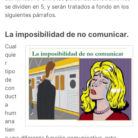
se dividen en 5, y serán tratados a fondo en los
siguientes párrafos.
La imposibilidad de no comunicar.
Cual
quie
r
tipo
de
con
duct
a
hum
ana
tien
e una diferente función comunicativa, esto