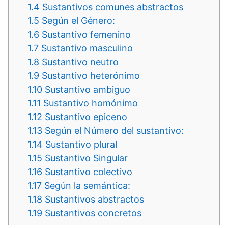
1.4
Sustantivos comunes abstractos
1.5
Según el Género:
1.6
Sustantivo femenino
1.7
Sustantivo masculino
1.8
Sustantivo neutro
1.9
Sustantivo heterónimo
1.10
Sustantivo ambiguo
1.11
Sustantivo homónimo
1.12
Sustantivo epiceno
1.13
Según el Número del sustantivo:
1.14
Sustantivo plural
1.15
Sustantivo Singular
1.16
Sustantivo colectivo
1.17
Según la semántica:
1.18
Sustantivos abstractos
1.19
Sustantivos concretos