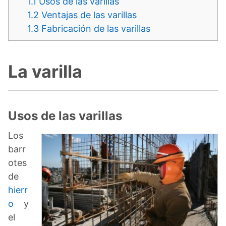
1.1
Usos de las varillas
1.2
Ventajas de las varillas
1.3
Fabricación de las varillas
La varilla
Usos de las varillas
Los
barr
otes
de
hierr
o
y
el