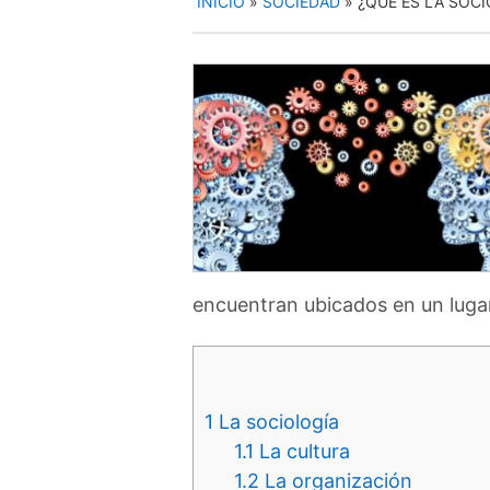
INICIO
»
SOCIEDAD
»
¿QUÉ ES LA SOCI
encuentran ubicados en un luga
1
La sociología
1.1
La cultura
1.2
La organización