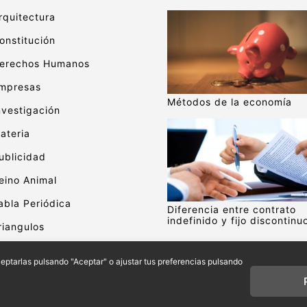
rquitectura
onstitución
erechos Humanos
mpresas
Métodos de la economía
nvestigación
ateria
ublicidad
eino Animal
abla Periódica
Diferencia entre contrato
indefinido y fijo discontinu
riangulos
alor
aceptarlas pulsando "Aceptar" o ajustar tus preferencias pulsando