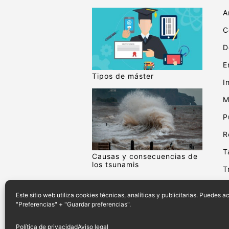
A
C
D
E
Tipos de máster
I
M
P
R
T
Causas y consecuencias de
los tsunamis
T
V
Este sitio web utiliza cookies técnicas, analíticas y publicitarias. Puedes 
"Preferencias" + "Guardar preferencias".
Política de privacidad
Aviso legal