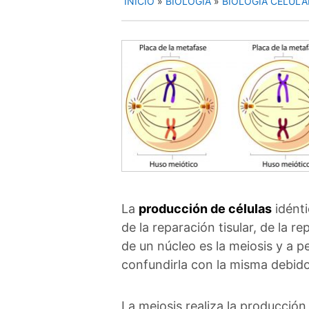
INICIO
»
BIOLOGÍA
»
BIOLOGÍA CELULA
La
producción de células
idénti
de la reparación tisular, de la 
de un núcleo es la meiosis y a 
confundirla con la misma debido 
La meiosis realiza la producció