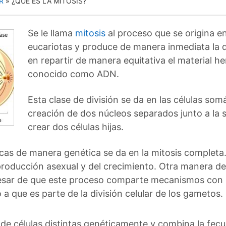
R
»
¿QUÉ ES LA MITOSIS?
Se le llama
mitosis
al proceso que se origina en
eucariotas y produce de manera inmediata la div
en repartir de manera equitativa el material he
conocido como ADN.
Esta clase de división se da en las células somá
creación de dos núcleos separados junto a la 
crear dos células hijas.
cas de manera genética se da en la mitosis completa
reproducción asexual y del crecimiento. Otra manera de
pesar de que este proceso comparte mecanismos con l
a que es parte de la división celular de los gametos.
n de células distintas genéticamente y combina la fe