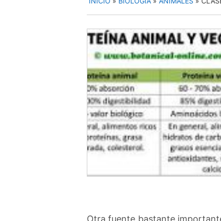
INICIO
»
BIOLOGÍA
»
ANIMALES
»
CLAS
Otra fuente bastante important