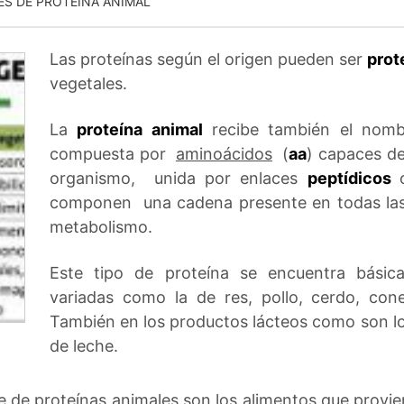
ES DE PROTEÍNA ANIMAL
Las proteínas según el origen pueden ser
prot
vegetales.
La
proteína animal
recibe también el nomb
compuesta por
aminoácidos
(
aa
) capaces de
organismo, unida por enlaces
peptídicos
componen una cadena presente en todas las 
metabolismo.
Este tipo de proteína se encuentra básic
variadas como la de res, pollo, cerdo, cone
También en los productos lácteos como son lo
de leche.
e de proteínas animales son los alimentos que prov