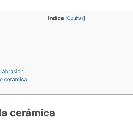
Indice
[
Ocultar
]
a abrasión
de cerámica
la cerámica