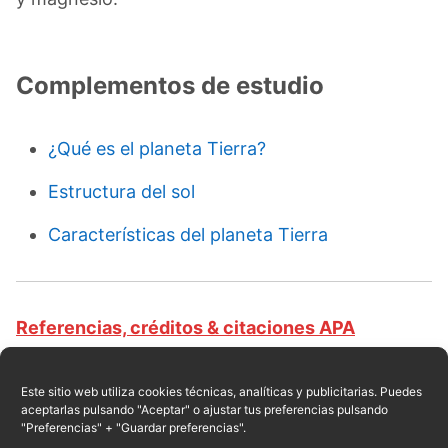
Complementos de estudio
¿Qué es el planeta Tierra?
Estructura del sol
Características del planeta Tierra
Referencias, créditos & citaciones APA
Revista educativa CursosOnlineWeb.com. Equipo
de redacción profesional. (2018, 11). Planeta
Este sitio web utiliza cookies técnicas, analíticas y publicitarias. Puedes
aceptarlas pulsando "Aceptar" o ajustar tus preferencias pulsando
Tierra. Escrito por:
Astronia Moquete del Risco
.
"Preferencias" + "Guardar preferencias".
Obtenido en fecha 08, 2026, desde el sitio web: