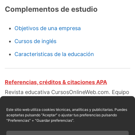
Complementos de estudio
Objetivos de una empresa
Cursos de inglés
Caracteristicas de la educación
Referencias, créditos & citaciones APA
Revista educativa CursosOnlineWeb.com. Equipo
de redacción profesional. (2021, 09). Objetivos
de la educación. Escrito por:
Red educativa
.
Este sitio web utiliza cookies técnicas, analíticas y publicitarias. Puedes
aceptarlas pulsando "Aceptar" o ajustar tus preferencias pulsando
Obtenido en fecha 08, 2026, desde el sitio web:
"Preferencias" + "Guardar preferencias".
https://cursosonlineweb.com/objetivos-
educacion.html