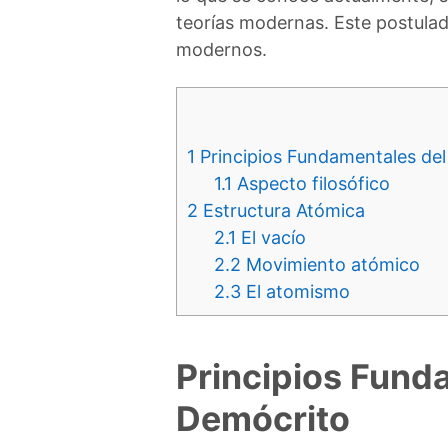
teorías modernas. Este postulado
modernos.
1
Principios Fundamentales de
1.1
Aspecto filosófico
2
Estructura Atómica
2.1
El vacío
2.2
Movimiento atómico
2.3
El atomismo
Principios Fund
Demócrito