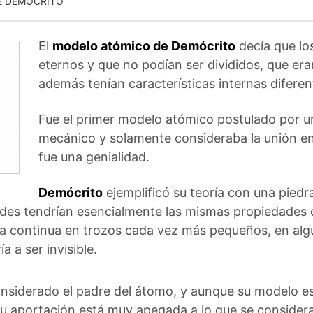
E DEMÓCRITO
El
modelo atómico de Demócrito
decía que l
eternos y que no podían ser divididos, que er
además tenían características internas diferen
Fue el primer modelo atómico postulado por u
mecánico y solamente consideraba la unión e
fue una genialidad.
Demócrito
ejemplificó su teoría con una piedr
tades tendrían esencialmente las mismas propiedades q
a continua en trozos cada vez más pequeños, en al
a a ser invisible.
considerado el padre del átomo, y aunque su modelo 
u aportación está muy apegada a lo que se considera