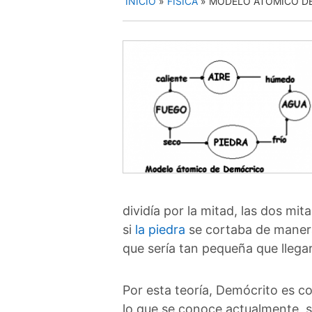
INICIO
»
FÍSICA
»
MODELO ATÓMICO D
dividía por la mitad, las dos mi
si
la piedra
se cortaba de maner
que sería tan pequeña que llegarí
Por esta teoría, Demócrito es 
lo que se conoce actualmente, s