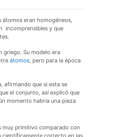
os átomos eran homogéneos,
an incomprensibles y que
tes.
n griego. Su modelo era
ntre
átomos
, pero para la época
a, afirmando que si esta se
ue el conjunto, así explicó que
gún momento habría una pieza
es muy primitivo comparado con
 científicamente correcto en las