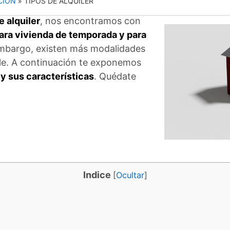
CIÓN
»
TIPOS DE ALQUILER
e alquiler
, nos encontramos con
para vivienda de temporada y para
embargo, existen más modalidades
ble. A continuación te exponemos
 y sus características
. Quédate
Indice
[
Ocultar
]