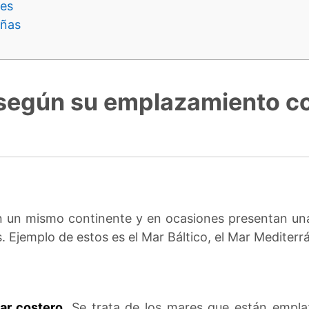
tes
eñas
según su emplazamiento con
en un mismo continente y en ocasiones presentan un
 Ejemplo de estos es el Mar Báltico, el Mar Mediterr
ar costero
. Se trata de los mares que están empla