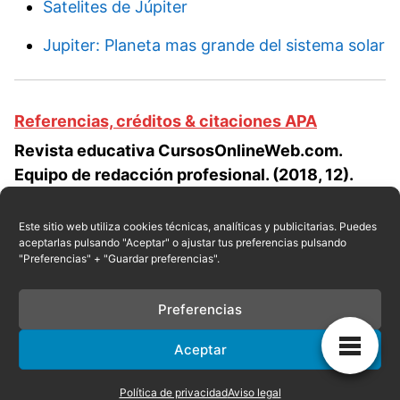
Satelites de Júpiter
Jupiter: Planeta mas grande del sistema solar
Referencias, créditos & citaciones APA
Revista educativa CursosOnlineWeb.com.
Equipo de redacción profesional. (2018, 12).
Lunas opuestas de Júpiter. Escrito por:
Astronia
Moquete del Risco
. Obtenido en fecha 08, 2026,
Este sitio web utiliza cookies técnicas, analíticas y publicitarias. Puedes
aceptarlas pulsando "Aceptar" o ajustar tus preferencias pulsando
desde el sitio web:
"Preferencias" + "Guardar preferencias".
https://cursosonlineweb.com/lunas-opuestas-
de-jupiter.html
Preferencias
Aceptar
Privacidad
|
Referencias
|
Mapa
|
Contacto
Política de privacidad
Aviso legal