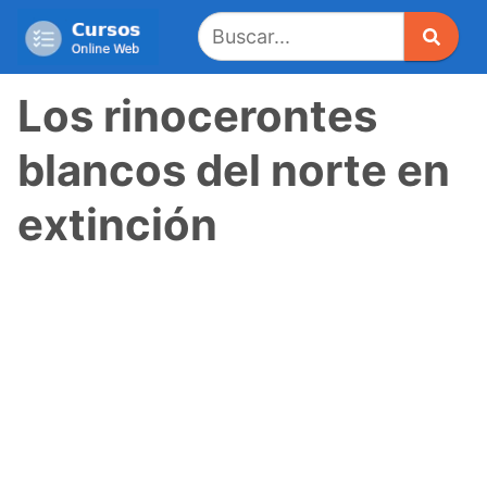
Saltar
al
contenido
Los rinocerontes
blancos del norte en
extinción