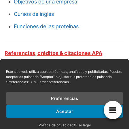
Objetivos de una empresa
Cursos de inglés
Funciones de las proteinas
Referencias, créditos & citaciones APA
Revista educativa CursosOnlineWeb.com. Equipo
de redacción profesional. (2016, 10). Clases de
Este sitio web utiliza cookies técnicas, analíticas y publicitarias. Puedes
aceptarlas pulsando "Aceptar" o ajustar tus preferencias pulsando
llantas. Escrito por:
Red educativa
. Obtenido en
"Preferencias" + "Guardar preferencias".
fecha 08, 2026, desde el sitio web:
https://cursosonlineweb.com/llantas.html
Preferencias
Aceptar
Privacidad
|
Referencias
|
Mapa
|
Contacto
Política de privacidad
Aviso legal