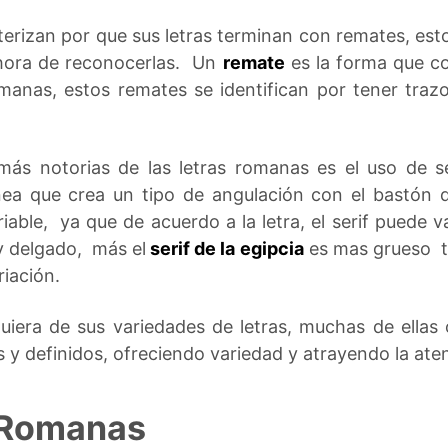
erizan por que sus letras terminan con remates, esto
 hora de reconocerlas. Un
remate
es la forma que co
omanas, estos remates se identifican por tener tr
 más notorias de las letras romanas es el uso de s
nea que crea un tipo de angulación con el bastón 
iable, ya que de acuerdo a la letra, el serif puede va
 y delgado, más el
serif de la egipcia
es mas grueso ta
riación.
iera de sus variedades de letras, muchas de ellas o
s y definidos, ofreciendo variedad y atrayendo la ate
s Romanas