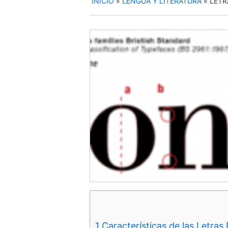
INICIO
»
LENGUA Y LITERATURA
»
LETR
1
Características de las Letra