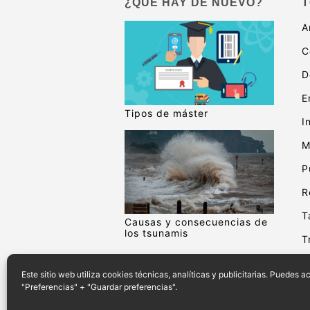
¿QUÉ HAY DE NUEVO?
T
A
C
D
E
Tipos de máster
I
M
P
R
T
Causas y consecuencias de
los tsunamis
T
V
Este sitio web utiliza cookies técnicas, analíticas y publicitarias. Puedes 
"Preferencias" + "Guardar preferencias".