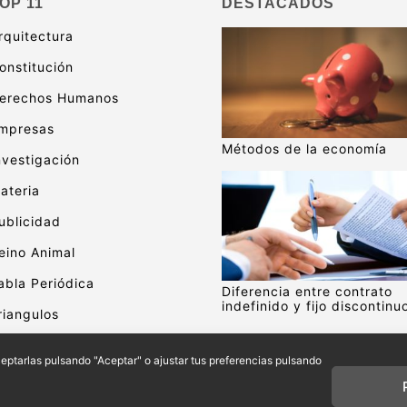
OP 11
DESTACADOS
rquitectura
onstitución
erechos Humanos
mpresas
Métodos de la economía
nvestigación
ateria
ublicidad
eino Animal
abla Periódica
Diferencia entre contrato
indefinido y fijo discontinu
riangulos
alor
aceptarlas pulsando "Aceptar" o ajustar tus preferencias pulsando