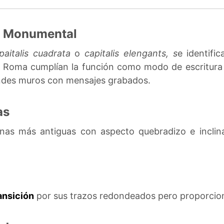
a Monumental
paitalis cuadrata
o
capitalis elengants, s
e identifi
ua Roma cumplían la función como modo de escritur
randes muros con mensajes grabados.
as
anas más antiguas con aspecto quebradizo e inclin
ansición
por sus trazos redondeados pero proporcio