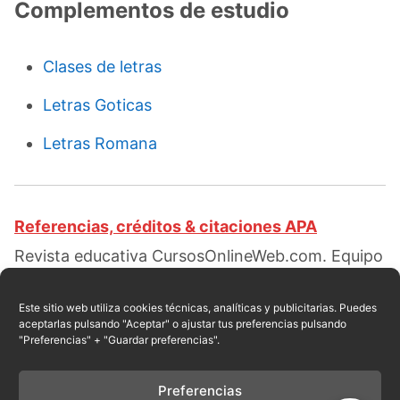
Complementos de estudio
Clases de letras
Letras Goticas
Letras Romana
Referencias, créditos & citaciones APA
Revista educativa CursosOnlineWeb.com. Equipo
de redacción profesional. (2016, 08). Letras
Caligraficas. Escrito por:
Red educativa
.
Este sitio web utiliza cookies técnicas, analíticas y publicitarias. Puedes
aceptarlas pulsando "Aceptar" o ajustar tus preferencias pulsando
Obtenido en fecha 08, 2026, desde el sitio web:
"Preferencias" + "Guardar preferencias".
https://cursosonlineweb.com/letras-
caligraficas.html
Preferencias