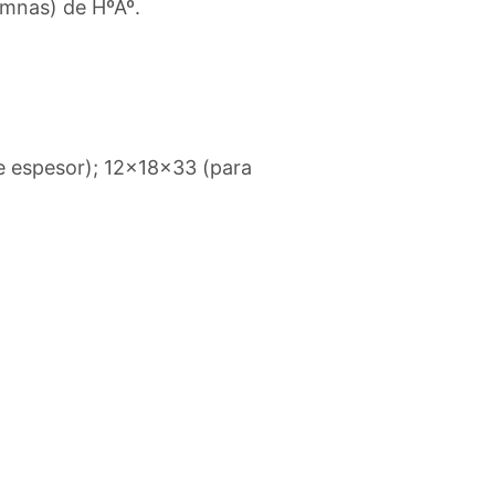
umnas) de HºAº.
e espesor); 12x18x33 (para