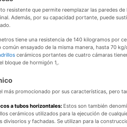
ucto resistente que permite reemplazar las paredes d
nal. Además, por su capacidad portante, puede sustitu
ado.
ímetros tiene una resistencia de 140 kilogramos por 
no común ensayado de la misma manera, hasta 70 kg
adrillos
cerámicos portantes de cuatro cámaras tienen 
el bloque de hormigón 1,.
mico
s el más promocionado por sus características, pero t
ecos a tubos horizontales:
Estos son también denomin
illos cerámicos utilizados para la ejecución de cualqu
 divisorios y fachadas. Se utilizan para la construcci