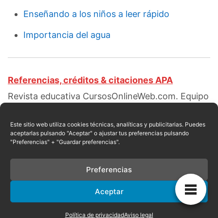
Enseñando a los niños a leer rápido
Importancia del agua
Referencias, créditos & citaciones APA
Revista educativa CursosOnlineWeb.com. Equipo
de redacción profesional. (2018, 07).
Importancia de leer. Escrito por:
Isabella G. Ortiz
.
Este sitio web utiliza cookies técnicas, analíticas y publicitarias. Puedes
aceptarlas pulsando "Aceptar" o ajustar tus preferencias pulsando
Obtenido en fecha 08, 2026, desde el sitio web:
"Preferencias" + "Guardar preferencias".
https://cursosonlineweb.com/importancia-de-
leer.html
Preferencias
Aceptar
Privacidad
|
Referencias
|
Mapa
|
Contacto
Política de privacidad
Aviso legal