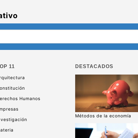
ativo
OP 11
DESTACADOS
rquitectura
onstitución
erechos Humanos
mpresas
Métodos de la economía
nvestigación
ateria