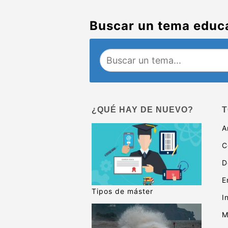
Buscar un tema educ
¿QUÉ HAY DE NUEVO?
T
A
C
D
E
Tipos de máster
I
M