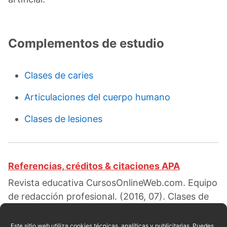
Complementos de estudio
Clases de caries
Articulaciones del cuerpo humano
Clases de lesiones
Referencias, créditos & citaciones APA
Revista educativa CursosOnlineWeb.com. Equipo
de redacción profesional. (2016, 07). Clases de
implantes dentales. Escrito por:
Jeanionil
Jimeno
. Obtenido en fecha 08, 2026, desde el
Este sitio web utiliza cookies técnicas, analíticas y publicitarias. Puedes