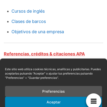
Cursos de inglés
Clases de barcos
Objetivos de una empresa
Referencias, créditos & citaciones APA
Revista educativa CursosOnlineWeb.com. Equipo
de redacción profesional. (2016, 08). Clases de
Este sitio web utiliza cookies técnicas, analíticas y publicitarias. Puedes
aceptarlas pulsando "Aceptar" o ajustar tus preferencias pulsando
gruas. Escrito por:
Red educativa
. Obtenido en
"Preferencias" + "Guardar preferencias".
fecha 08, 2026, desde el sitio web:
https://cursosonlineweb.com/gruas.html
Preferencias
Aceptar