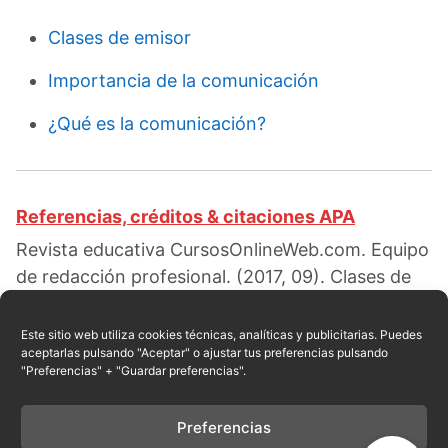
Clases de emisor
Importancia de la comunicación
¿Qué es la comunicación?
Referencias, créditos & citaciones APA
Revista educativa CursosOnlineWeb.com. Equipo
de redacción profesional. (2017, 09). Clases de
funciones del lenguaje. Escrito por:
Raul E.
Encarnación
. Obtenido en fecha 08, 2026, desde
Este sitio web utiliza cookies técnicas, analíticas y publicitarias. Puedes
aceptarlas pulsando "Aceptar" o ajustar tus preferencias pulsando
el sitio web:
"Preferencias" + "Guardar preferencias".
https://cursosonlineweb.com/funciones-del-
lenguaje.html
Preferencias