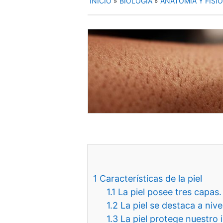
INICIO
»
BIOLOGÍA
»
ANATOMÍA Y FISI
1
Características de la piel
1.1
La piel posee tres capas.
1.2
La piel se destaca a nive
1.3
La piel protege nuestro i