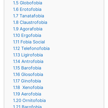
1.5
Globofobia
1.6
Erotofobia
1.7
Tanatafobia
1.8
Claustrofobia
1.9
Agorafobia
1.10
Ergofobia
1.11
Fobia Social
1.12
Telefonofobia
1.13
Ligirofobia
1.14
Antrofobia
1.15
Barofobia
1.16
Glosofobia
1.17
Ginofobia
1.18
Xenofobia
1.19
Aerofobia
1.20
Ornitofobia
1.21
Barofobia