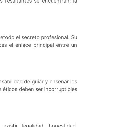
 resaltantes se encuentran: la
retodo el secreto profesional. Su
s el enlace principal entre un
abilidad de guiar y enseñar los
s éticos deben ser incorruptibles
xistir legalidad, honestidad,